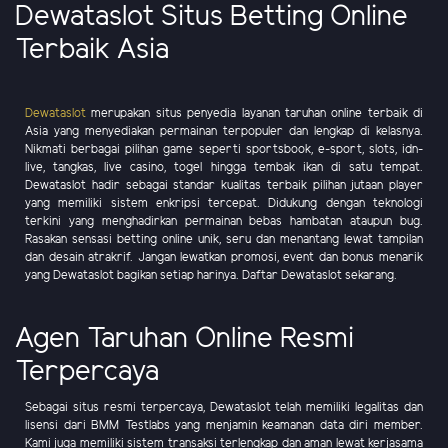
Dewataslot Situs Betting Online
Terbaik Asia
Dewataslot
merupakan situs penyedia layanan taruhan online terbaik di
Asia yang menyediakan permainan terpopuler dan lengkap di kelasnya.
Nikmati berbagai pilihan game seperti sportsbook, e-sport, slots, idn-
live, tangkas, live casino, togel hingga tembak ikan di satu tempat.
Dewataslot hadir sebagai standar kualitas terbaik pilihan jutaan player
yang memiliki sistem enkripsi tercepat. Didukung dengan teknologi
terkini yang menghadirkan permainan bebas hambatan ataupun bug.
Rasakan sensasi betting online unik, seru dan menantang lewat tampilan
dan desain atrakrif. Jangan lewatkan promosi, event dan bonus menarik
yang Dewataslot bagikan setiap harinya. Daftar Dewataslot sekarang.
Agen Taruhan Online Resmi
Terpercaya
Sebagai situs resmi terpercaya, Dewataslot telah memiliki legalitas dan
lisensi dari BMM Testlabs yang menjamin keamanan data diri member.
Kami juga memiliki sistem transaksi terlengkap dan aman lewat kerjasama