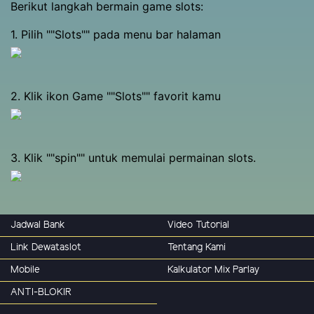
Berikut langkah bermain game slots:
1. Pilih ""Slots"" pada menu bar halaman
2. Klik ikon Game ""Slots"" favorit kamu
3. Klik ""spin"" untuk memulai permainan slots.
Jadwal Bank
Video Tutorial
Link Dewataslot
Tentang Kami
Mobile
Kalkulator Mix Parlay
ANTI-BLOKIR