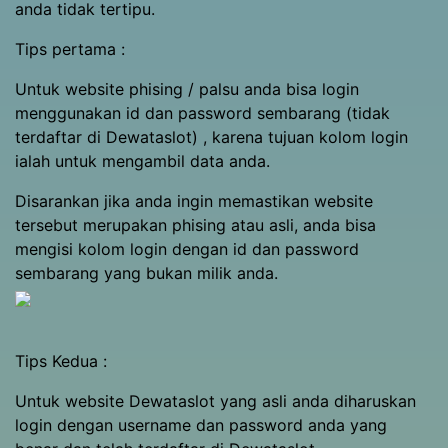
anda tidak tertipu.
Tips pertama :
Untuk website phising / palsu anda bisa login
menggunakan id dan password sembarang (tidak
terdaftar di Dewataslot) , karena tujuan kolom login
ialah untuk mengambil data anda.
Disarankan jika anda ingin memastikan website
tersebut merupakan phising atau asli, anda bisa
mengisi kolom login dengan id dan password
sembarang yang bukan milik anda.
Tips Kedua :
Untuk website Dewataslot yang asli anda diharuskan
login dengan username dan password anda yang