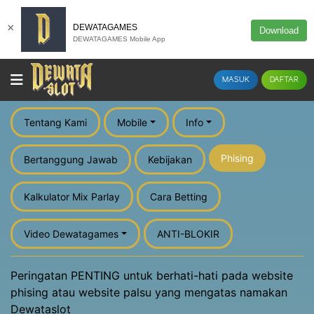
×
DEWATAGAMES
Download
DEWATAGAMES Mobile App
MASUK
DAFTAR
Tentang Kami
Mobile
Info
Phising
Bertanggung Jawab
Kebijakan
Kalkulator Mix Parlay
Cara Betting
Video Dewatagames
ANTI-BLOKIR
Peringatan PENTING untuk berhati-hati pada website
phising atau website palsu yang mengatas namakan
Dewataslot