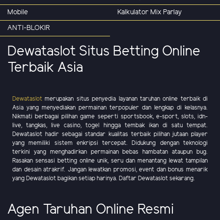
Mobile
Kalkulator Mix Parlay
ANTI-BLOKIR
Dewataslot Situs Betting Online
Terbaik Asia
Dewataslot
merupakan situs penyedia layanan taruhan online terbaik di
Asia yang menyediakan permainan terpopuler dan lengkap di kelasnya.
Nikmati berbagai pilihan game seperti sportsbook, e-sport, slots, idn-
live, tangkas, live casino, togel hingga tembak ikan di satu tempat.
Dewataslot hadir sebagai standar kualitas terbaik pilihan jutaan player
yang memiliki sistem enkripsi tercepat. Didukung dengan teknologi
terkini yang menghadirkan permainan bebas hambatan ataupun bug.
Rasakan sensasi betting online unik, seru dan menantang lewat tampilan
dan desain atrakrif. Jangan lewatkan promosi, event dan bonus menarik
yang Dewataslot bagikan setiap harinya. Daftar Dewataslot sekarang.
Agen Taruhan Online Resmi