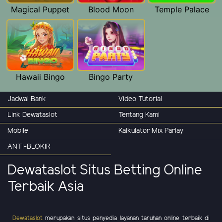
Magical Puppet
Blood Moon
Temple Palace
Hawaii Bingo
Bingo Party
Jadwal Bank
Video Tutorial
Link Dewataslot
Tentang Kami
Mobile
Kalkulator Mix Parlay
ANTI-BLOKIR
Dewataslot Situs Betting Online
Terbaik Asia
Dewataslot
merupakan situs penyedia layanan taruhan online terbaik di