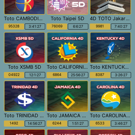
Toto CAMBODIA 5D
Toto Taipei 5D
4D TOTO Jakarta POOLS
95328
76069
9981
3:41:26
6:6:26
7:40:26
Toto XSMB 5D
Toto CALIFORNIA 4D
Toto KENTUCKY 4D
04922
6864
8387
12:1:26
25:56:26
3:26:26
Toto TRINIDAD & TOBAGO 4D
Toto JAMAICA 4D
Toto CAROLINA 4D
1492
6244
6533
14:56:26
1:51:26
3:46:26