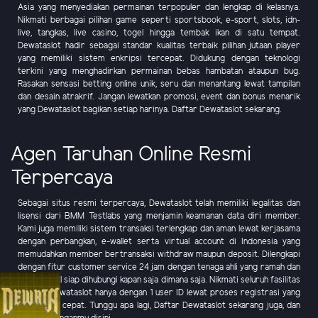
Asia yang menyediakan permainan terpopuler dan lengkap di kelasnya.
Nikmati berbagai pilihan game seperti sportsbook, e-sport, slots, idn-
live, tangkas, live casino, togel hingga tembak ikan di satu tempat.
Dewataslot hadir sebagai standar kualitas terbaik pilihan jutaan player
yang memiliki sistem enkripsi tercepat. Didukung dengan teknologi
terkini yang menghadirkan permainan bebas hambatan ataupun bug.
Rasakan sensasi betting online unik, seru dan menantang lewat tampilan
dan desain atrakrif. Jangan lewatkan promosi, event dan bonus menarik
yang Dewataslot bagikan setiap harinya. Daftar Dewataslot sekarang.
Agen Taruhan Online Resmi
Terpercaya
Sebagai situs resmi terpercaya, Dewataslot telah memiliki legalitas dan
lisensi dari BMM Testlabs yang menjamin keamanan data diri member.
Kami juga memiliki sistem transaksi terlengkap dan aman lewat kerjasama
dengan perbangkan, e-wallet serta virtual account di Indonesia yang
memudahkan member bertransaksi withdraw maupun deposit. Dilengkapi
dengan fitur customer service 24 jam dengan tenaga ahli yang ramah dan
profesional siap dihubungi kapan saja dimana saja. Nikmati seluruh fasilitas
lengkap Dewataslot hanya dengan 1 user ID lewat proses registrasi yang
mudah dan cepat. Tunggu apa lagi, Daftar Dewataslot sekarang juga, dan