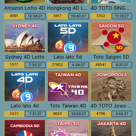
Amazon Lotto 4D
Hongkong 4D Lotto
4D TOTO SINGAPORE POOLS
8991
5917
5102
12:36:26
16:40:26
11:16:26
Sydney 4D Lotto
Lato lato 5d
Toto Saigon 5D
1377
27602
48541
7:30:26
4:36:26
8:21:26
Lato lato 4d
Toto Taiwan 4D
4D TOTO Jowo POOLS
3431
9624
4796
7:31:26
36:56:26
2:40:26