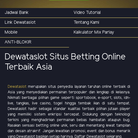
Jadwal Bank
Video Tutorial
Link Dewataslot
Tentang Kami
Mobile
Kalkulator Mix Parlay
ANTI-BLOKIR
Dewataslot Situs Betting Online
Terbaik Asia
Dewataslot
merupakan situs penyedia layanan taruhan online terbaik di
Asia yang menyediakan permainan terpopuler dan lengkap di kelasnya.
Nikmati berbagai pilihan game seperti sportsbook, e-sport, slots, idn-
live, tangkas, live casino, togel hingga tembak ikan di satu tempat.
Dewataslot hadir sebagai standar kualitas terbaik pilihan jutaan player
yang memiliki sistem enkripsi tercepat. Didukung dengan teknologi
terkini yang menghadirkan permainan bebas hambatan ataupun bug.
Rasakan sensasi betting online unik, seru dan menantang lewat tampilan
dan desain atrakrif. Jangan lewatkan promosi, event dan bonus menarik
yang Dewataslot bagikan setiap harinya. Daftar Dewataslot sekarang.