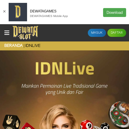
×
DEWATAGAMES
Download
DEWATAGAMES Mobile App
MASUK
DAFTAR
IDNLIVE
BERANDA